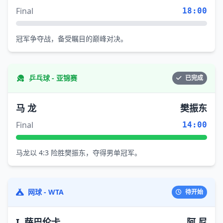
Final
18:00
冠军争夺战，备受瞩目的巅峰对决。
乒乓球 - 亚锦赛
已完成
马 龙
樊振东
Final
14:00
马龙以 4:3 险胜樊振东，夺得男单冠军。
网球 - WTA
待开始
I. 萨巴伦卡
阿 尼