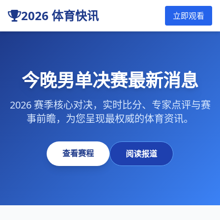
2026 体育快讯
立即观看
今晚男单决赛最新消息
2026 赛季核心对决，实时比分、专家点评与赛
事前瞻，为您呈现最权威的体育资讯。
查看赛程
阅读报道