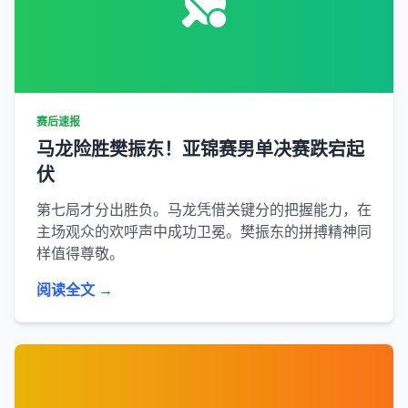
赛后速报
马龙险胜樊振东！亚锦赛男单决赛跌宕起
伏
第七局才分出胜负。马龙凭借关键分的把握能力，在
主场观众的欢呼声中成功卫冕。樊振东的拼搏精神同
样值得尊敬。
阅读全文 →