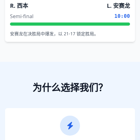
R. 西本
L. 安赛龙
Semi-final
10:00
安赛龙在决胜局中爆发，以 21-17 锁定胜局。
为什么选择我们？